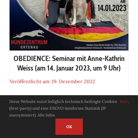
OBEDIENCE: Seminar mit Anne-Kathrin
Weiss (am 14. Januar 2023, um 9 Uhr)
Veröffentlicht am: 19. Dezember 2022
Diese Website nutzt lediglich technisch bedingte Cookies
hier
.
OBEDIENCE: Seminar mit
(first-party) und eine DSGVO-konforme Statistik (IP
Anne-Kathrin Weiss (am 14.
anonymisiert). Alle Infos
Januar 2023, um 9 Uhr)
OK